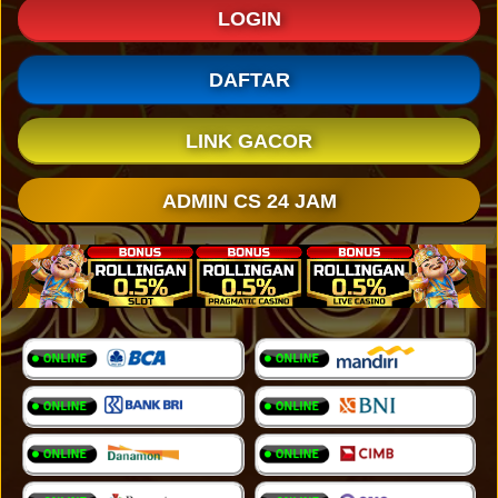
LOGIN
DAFTAR
LINK GACOR
ADMIN CS 24 JAM