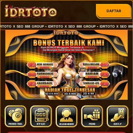
DAFTAR
TO X SEO 888 GROUP • IDRTOTO X SEO 888 GROUP • IDRTOTO X SEO 888 GR